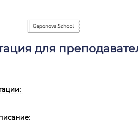
тация для преподавате
тации:
писание: