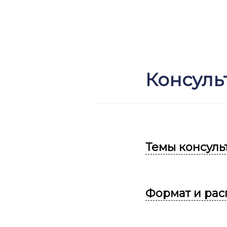
Консуль
Темы консуль
Формат и рас